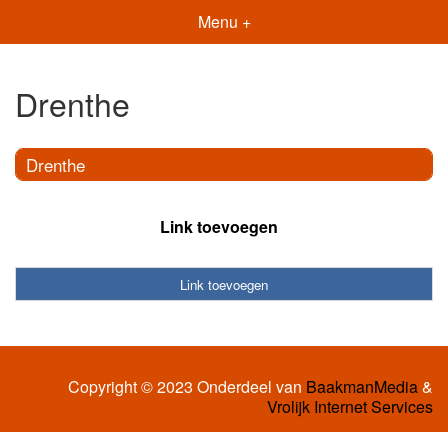
Menu +
Drenthe
Drenthe
Link toevoegen
Link toevoegen
Copyright © 2023 Onderdeel van
BaakmanMedia
&
Vrolijk Internet Services