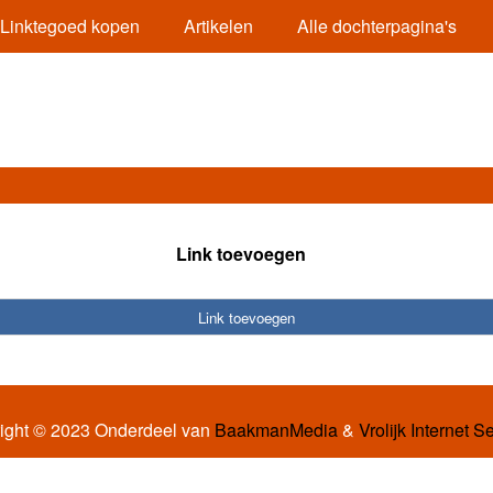
Linktegoed kopen
Artikelen
Alle dochterpagina's
Link toevoegen
Link toevoegen
ight © 2023 Onderdeel van
BaakmanMedia
&
Vrolijk Internet S