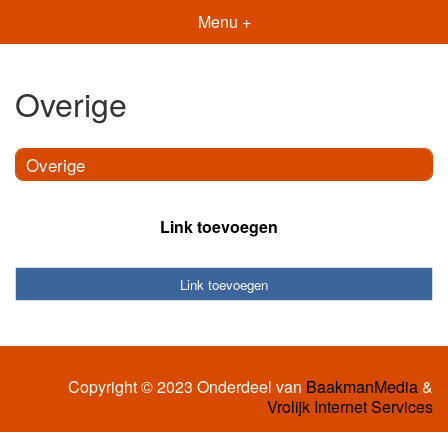
Menu +
Overige
Overige
Link toevoegen
Link toevoegen
Copyright © 2023 Onderdeel van
BaakmanMedia
&
Vrolijk Internet Services